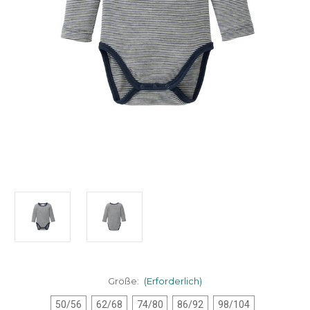
Größe:
(Erforderlich)
50/56
62/68
74/80
86/92
98/104