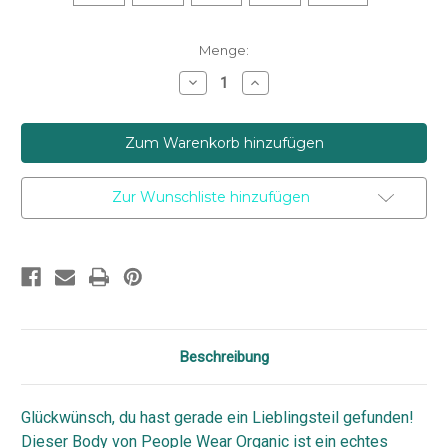
Aktueller
Menge:
Lagerbestand:
Menge
Menge
von
von
People
People
Wear
Wear
Organic
Organic
-
-
Organic
Organic
Langarmbody
Langarmbody
Wolle-
Wolle-
Zur Wunschliste hinzufügen
Seide
Seide
feine
feine
Ringel
Ringel
Marine
Marine
verringern
erhöhen
Beschreibung
Glückwünsch, du hast gerade ein Lieblingsteil gefunden!
Dieser Body von
People Wear Organic
ist ein echtes