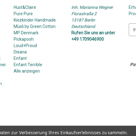
Hust&Claire
Inh. Marianna Wegner
Erh
Pure Pure
Florastraße 2
Pro
Kiezkinder Handmade
13187 Berlin
Müsli by Green Cotton
Deutschland
E
MP Denmark
Rufen Sie uns an unter
-
Pickapooh
+49 1709046900
M
Loud+Proud
a
Disana
i
t
Enfant
l
mer
Enfant Terrible
-
Alle anzeigen
A
d
n
r
e
s
s
e
aten zur Verbesserung Ihres Einkaufserlebnisses zu sammeln.