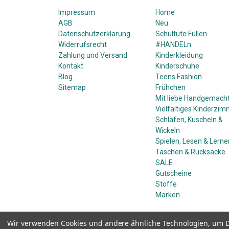
Impressum
Home
AGB
Neu
Datenschutzerklärung
Schultüte Füllen
Widerrufsrecht
#HANDELn
Zahlung und Versand
Kinderkleidung
Kontakt
Kinderschuhe
Blog
Teens Fashion
Sitemap
Frühchen
Mit liebe Handgemach
Vielfältiges Kinderzim
Schlafen, Kuscheln &
Wickeln
Spielen, Lesen & Lerne
Taschen & Rucksäcke
SALE
Gutscheine
Stoffe
Marken
Wir verwenden Cookies und andere ähnliche Technologien, um D
Bereitgestellt von
BigCommerce