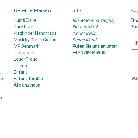
Beliebte Marken
Info
Abo
Hust&Claire
Inh. Marianna Wegner
Erh
Pure Pure
Florastraße 2
Pro
Kiezkinder Handmade
13187 Berlin
Müsli by Green Cotton
Deutschland
E
MP Denmark
Rufen Sie uns an unter
-
Pickapooh
+49 1709046900
M
Loud+Proud
a
Disana
i
t
Enfant
l
mer
Enfant Terrible
-
Alle anzeigen
A
d
n
r
e
s
s
e