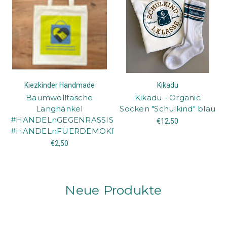
Kiezkinder Handmade
Kikadu
Baumwolltasche
Kikadu - Organic
Langhänkel
Socken "Schulkind" blau
#HANDELnGEGENRASSISMUS
€12,50
#HANDELnFUERDEMOKRATIE
€2,50
Neue Produkte