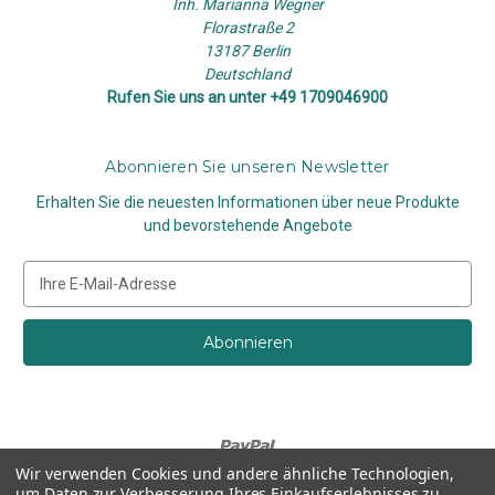
Inh. Marianna Wegner
Florastraße 2
13187 Berlin
Deutschland
Rufen Sie uns an unter +49 1709046900
Abonnieren Sie unseren Newsletter
Erhalten Sie die neuesten Informationen über neue Produkte
und bevorstehende Angebote
E
-
M
a
i
l
-
A
d
Wir verwenden Cookies und andere ähnliche Technologien,
r
um Daten zur Verbesserung Ihres Einkaufserlebnisses zu