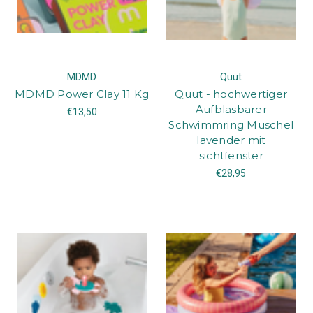
MDMD
Quut
MDMD Power Clay 11 Kg
Quut - hochwertiger
Aufblasbarer
€13,50
Schwimmring Muschel
lavender mit
sichtfenster
€28,95