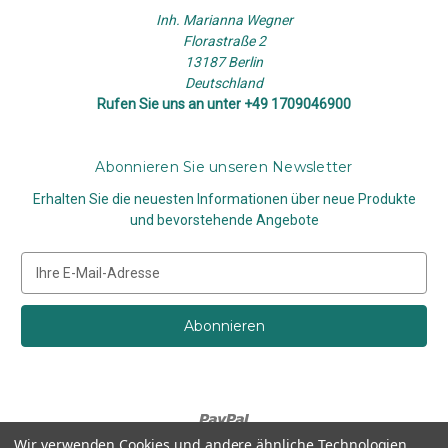
Inh. Marianna Wegner
Florastraße 2
13187 Berlin
Deutschland
Rufen Sie uns an unter +49 1709046900
Abonnieren Sie unseren Newsletter
Erhalten Sie die neuesten Informationen über neue Produkte
und bevorstehende Angebote
E
-
M
a
i
l
-
A
d
Wir verwenden Cookies und andere ähnliche Technologien,