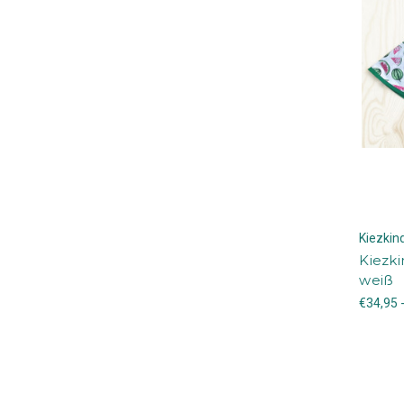
Kiezki
Kiezki
weiß
€34,95 