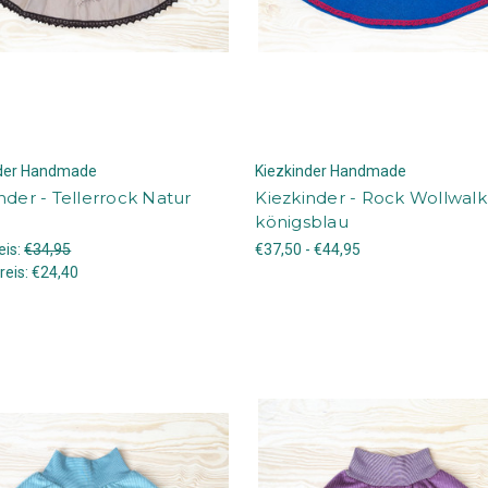
nder Handmade
Kiezkinder Handmade
nder - Tellerrock Natur
Kiezkinder - Rock Wollwalk
königsblau
eis:
€34,95
€37,50 - €44,95
reis:
€24,40