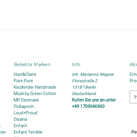
Beliebte Marken
Info
Abo
Hust&Claire
Inh. Marianna Wegner
Erh
Pure Pure
Florastraße 2
Pro
Kiezkinder Handmade
13187 Berlin
Müsli by Green Cotton
Deutschland
E
MP Denmark
Rufen Sie uns an unter
-
Pickapooh
+49 1709046900
M
Loud+Proud
a
Disana
i
t
Enfant
l
mer
Enfant Terrible
-