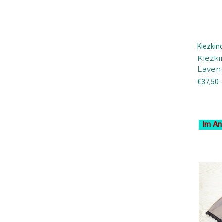
Kiezki
Kiezki
Laven
€37,50 
Im An