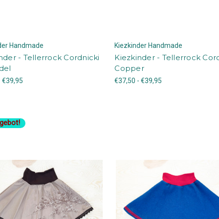
nder Handmade
Kiezkinder Handmade
nder - Tellerrock Cordnicki
Kiezkinder - Tellerrock Cor
del
Copper
- €39,95
€37,50 - €39,95
gebot!