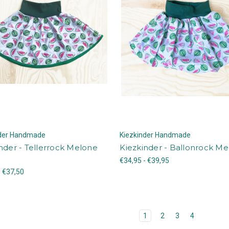
nder Handmade
Kiezkinder Handmade
nder - Tellerrock Melone
Kiezkinder - Ballonrock M
€34,95 - €39,95
- €37,50
1
2
3
4