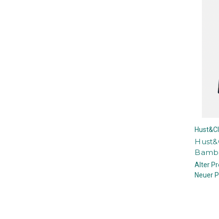
Hust&Cl
Hust&
Bambu
Alter Pr
Neuer P