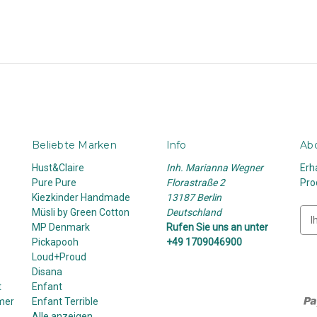
Beliebte Marken
Info
Abo
Hust&Claire
Inh. Marianna Wegner
Erh
Pure Pure
Florastraße 2
Pro
Kiezkinder Handmade
13187 Berlin
Müsli by Green Cotton
Deutschland
E
MP Denmark
Rufen Sie uns an unter
-
Pickapooh
+49 1709046900
M
Loud+Proud
a
Disana
i
t
Enfant
l
mer
Enfant Terrible
-
Alle anzeigen
A