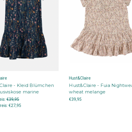
aire
Hust&Claire
Claire - Kleid Blümchen
Hust&Claire - Fuia Nightwe
sviskose marine
wheat melange
eis:
€39,95
€39,95
reis:
€27,95