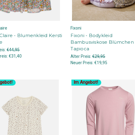
aire
Fixoni
laire - Blumenkleid Kersti
Fixoni - Bodykleid
e
Bambusviskose Blümchen 
Tapioca
eis:
€44,95
reis:
€31,40
Alter Preis:
€29,95
Neuer Preis:
€19,95
gebot!
Im Angebot!