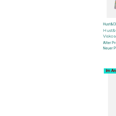
Hust&Cl
Hust&C
Viskos
Alter Pr
Neuer P
Im An