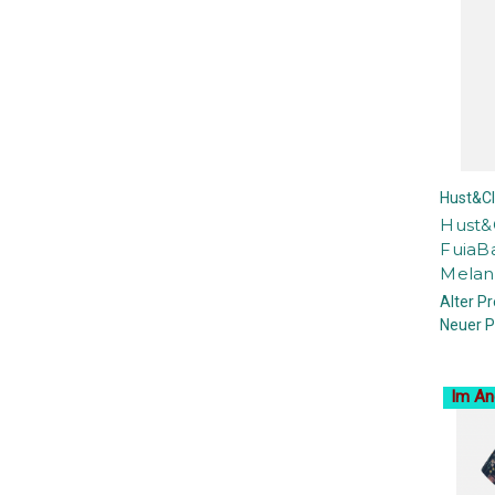
Hust&Cl
Hust&C
FuiaB
Mela
Alter Pr
Neuer P
Im An