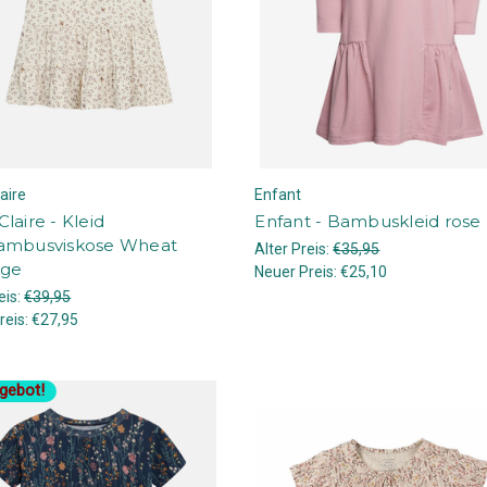
aire
Enfant
laire - Kleid
Enfant - Bambuskleid rose
ambusviskose Wheat
Alter Preis:
€35,95
nge
Neuer Preis:
€25,10
eis:
€39,95
reis:
€27,95
gebot!