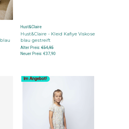
Hust&Claire
Hust&Claire - Kleid Kafiye Viskose
blau
blau gestreift
Alter Preis:
€54,95
Neuer Preis:
€37,90
Im Angebot!