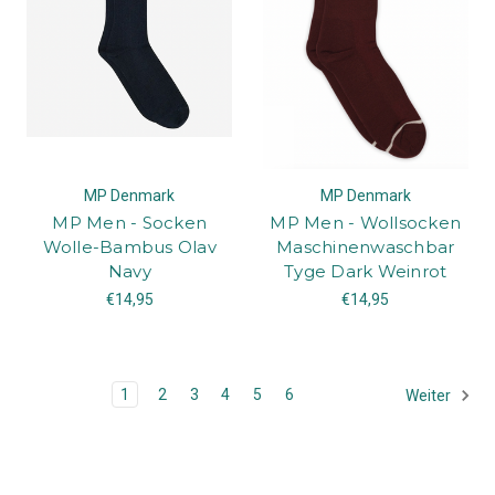
MP Denmark
MP Denmark
MP Men - Socken
MP Men - Wollsocken
Wolle-Bambus Olav
Maschinenwaschbar
Navy
Tyge Dark Weinrot
€14,95
€14,95
1
2
3
4
5
6
Weiter