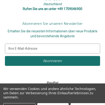
Deutschland
Rufen Sie uns an unter +49 1709046900
Abonnieren Sie unseren Newsletter
Erhalten Sie die neuesten Informationen über neue Produkte
und bevorstehende Angebote
E
-
M
a
i
l
-
A
d
Wir verwenden Cookies und andere ähnliche Technologien,
r
um Daten zur Verbesserung Ihres Einkaufserlebnisses zu
e
sammeln.
Bereitgestellt von
BigCommerce
s
© 2026 Kiezkinder