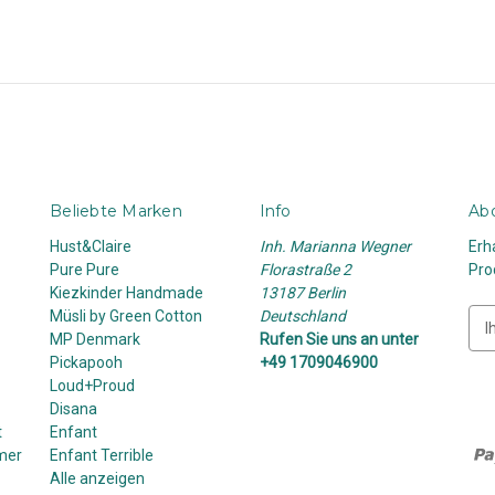
Beliebte Marken
Info
Abo
Hust&Claire
Inh. Marianna Wegner
Erh
Pure Pure
Florastraße 2
Pro
Kiezkinder Handmade
13187 Berlin
Müsli by Green Cotton
Deutschland
E
MP Denmark
Rufen Sie uns an unter
-
Pickapooh
+49 1709046900
M
Loud+Proud
a
Disana
i
t
Enfant
l
mer
Enfant Terrible
-
Alle anzeigen
A