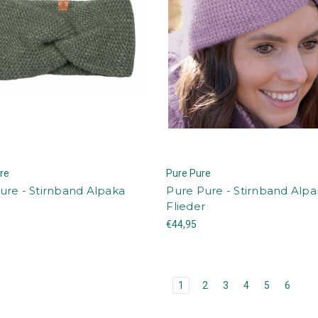
re
Pure Pure
ure - Stirnband Alpaka
Pure Pure - Stirnband Alp
Flieder
€44,95
1
2
3
4
5
6