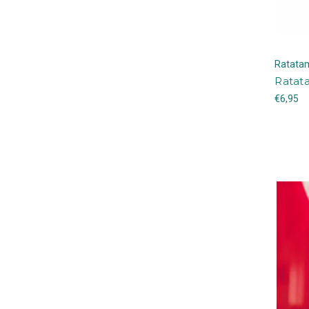
Ratata
Ratat
€6,95