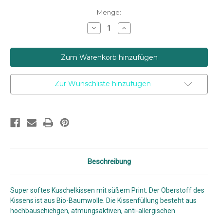
Aktueller
Menge:
Lagerbestand:
Menge
Menge
von
von
Kiezkinder
Kiezkinder
-
-
Kuschelkissen
Kuschelkissen
Safari
Safari
verringern
erhöhen
Zur Wunschliste hinzufügen
Beschreibung
Super softes Kuschelkissen mit süßem Print. Der Oberstoff des
Kissens ist aus Bio-Baumwolle. Die Kissenfüllung besteht aus
hochbauschichgen, atmungsaktiven, anti-allergischen