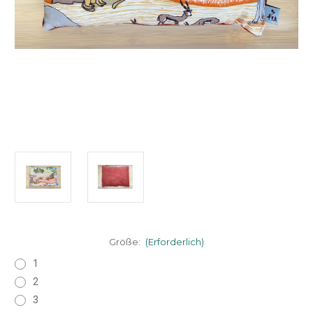
Größe:
(Erforderlich)
1
2
3