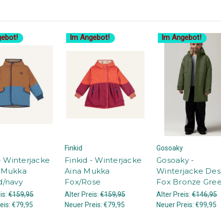
ebot!
Im Angebot!
Im Angebot!
Finkid
Gosoaky
- Winterjacke
Finkid - Winterjacke
Gosoaky -
 Mukka
Aina Mukka
Winterjacke Des
/navy
Fox/Rose
Fox Bronze Gre
is:
€159,95
Alter Preis:
€159,95
Alter Preis:
€146,95
eis:
€79,95
Neuer Preis:
€79,95
Neuer Preis:
€99,95