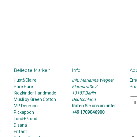
Beliebte Marken
Info
Abo
Hust&Claire
Inh. Marianna Wegner
Erh
Pure Pure
Florastraße 2
Pro
Kiezkinder Handmade
13187 Berlin
Müsli by Green Cotton
Deutschland
E
MP Denmark
Rufen Sie uns an unter
-
Pickapooh
+49 1709046900
M
Loud+Proud
a
Disana
i
t
Enfant
l