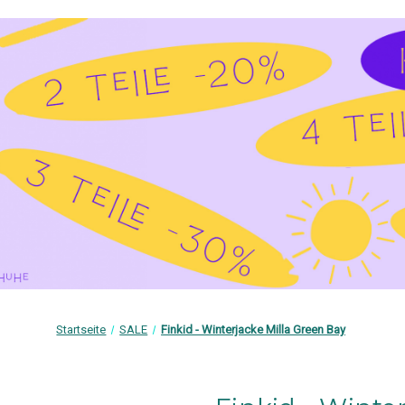
Startseite
SALE
Finkid - Winterjacke Milla Green Bay