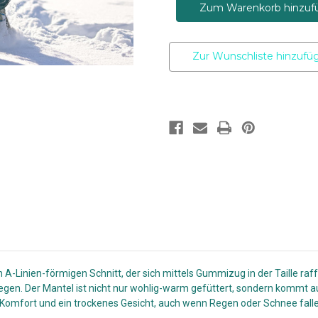
Milla
Milla
Green
Green
Bay
Bay
verringern
erhöhen
Zur Wunschliste hinzufü
A-Linien-förmigen Schnitt, der sich mittels Gummizug in der Taille raffe
en. Der Mantel ist nicht nur wohlig-warm gefüttert, sondern kommt au
r Komfort und ein trockenes Gesicht, auch wenn Regen oder Schnee fall