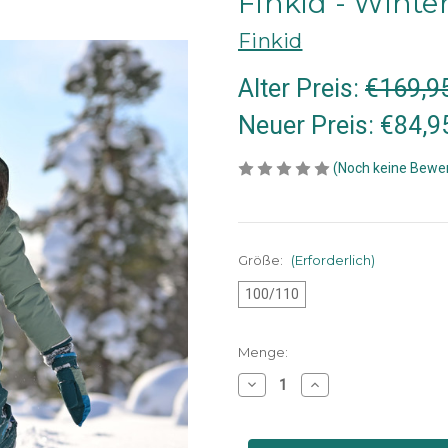
Finkid - Winte
Finkid
Alter Preis:
€169,9
Neuer Preis:
€84,9
(Noch keine Bewe
Größe:
(Erforderlich)
100/110
Aktueller
Menge:
Lagerbestand:
Menge
Menge
von
von
Finkid
Finkid
-
-
Winterjacke
Winterjacke