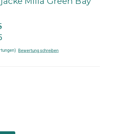
rjacke Milla Green Bay
5
5
rtungen)
Bewertung schreiben